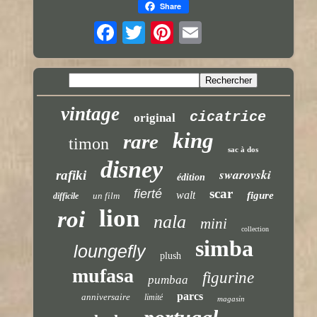
Share
vintage
cicatrice
original
king
rare
timon
sac à dos
disney
swarovski
rafiki
édition
scar
fierté
walt
figure
un film
difficile
lion
roi
nala
mini
collection
simba
loungefly
plush
mufasa
figurine
pumbaa
parcs
anniversaire
limité
magasin