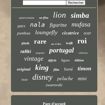
lion
simba
anniversaire
un film
mufasa
nala
figurine
parcs
loungefly
cicatrice
scar
pumbaa
roi
rare
walt
plush
sac à dos
portugal
rafiki
magasin
collection
vintage
figure
édition
difficile
king
timon
fierté
original
film
disney
peluche
mini
limité
swarovski
Page d'accueil