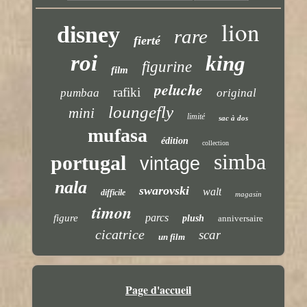
lion
disney
rare
fierté
roi
king
figurine
film
peluche
rafiki
pumbaa
original
loungefly
mini
limité
sac à dos
mufasa
édition
collection
simba
portugal
vintage
nala
swarovski
walt
difficile
magasin
timon
parcs
figure
plush
anniversaire
cicatrice
scar
un film
Page d'accueil