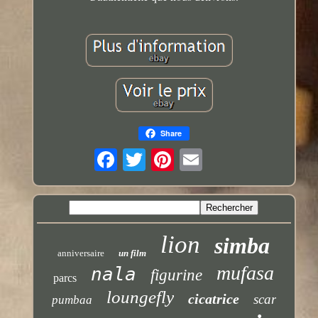
Share
lion
simba
anniversaire
un film
mufasa
nala
figurine
parcs
loungefly
cicatrice
scar
pumbaa