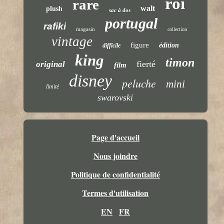
roi
rare
walt
plush
sac à dos
portugal
rafiki
magasin
collection
vintage
figure
édition
difficile
king
timon
fierté
original
film
disney
peluche
mini
limité
swarovski
Page d'accueil
Nous joindre
Politique de confidentialité
Termes d'utilisation
EN
FR