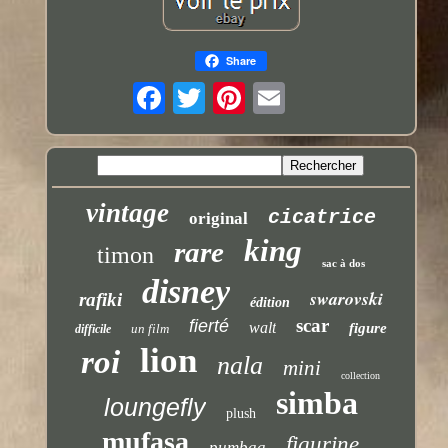
Share
vintage
cicatrice
original
king
rare
timon
sac à dos
disney
swarovski
rafiki
édition
scar
fierté
walt
figure
un film
difficile
lion
roi
nala
mini
collection
simba
loungefly
plush
mufasa
figurine
pumbaa