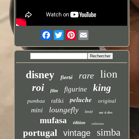
lion
disney
rare
fierté
roi
king
figurine
film
peluche
rafiki
pumbaa
original
loungefly
mini
limité
sac à dos
mufasa
édition
collection
simba
portugal
vintage