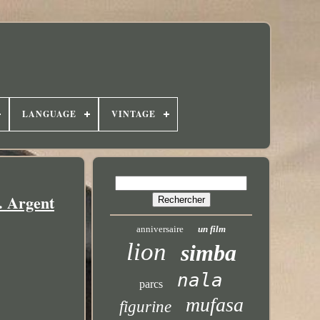
LANGUAGE
VINTAGE
 Argent
anniversaire
un film
lion
simba
nala
parcs
mufasa
figurine