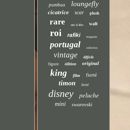
loungefly
pumbaa
cicatrice
scar
plush
rare
walt
sac à dos
roi
rafiki
magasin
portugal
collection
vintage
difficile
original
figure
édition
king
fierté
film
timon
limité
disney
peluche
mini
swarovski