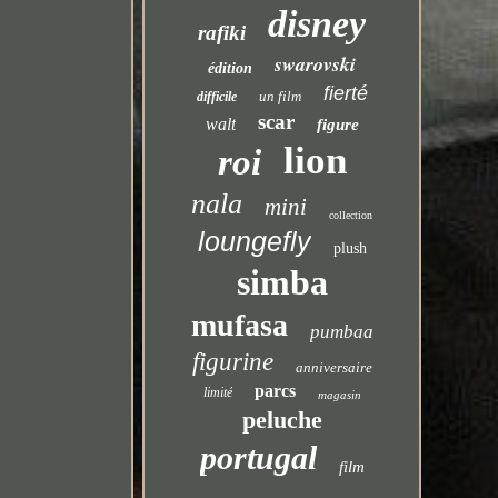
disney
rafiki
swarovski
édition
fierté
un film
difficile
scar
walt
figure
lion
roi
nala
mini
collection
loungefly
plush
simba
mufasa
pumbaa
figurine
anniversaire
parcs
limité
magasin
peluche
portugal
film