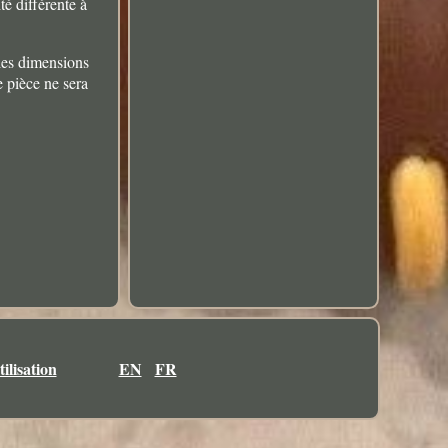
é différente à
 les dimensions
e pièce ne sera
ilisation
EN
FR