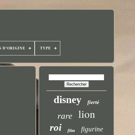
S D'ORIGINE
TYPE
disney
fierté
lion
rare
roi
figurine
film