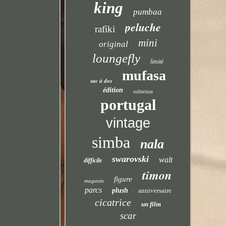
king
pumbaa
peluche
rafiki
mini
original
loungefly
limité
mufasa
sac à dos
édition
collection
portugal
vintage
simba
nala
swarovski
walt
difficile
timon
figure
magasin
parcs
plush
anniversaire
cicatrice
un film
scar