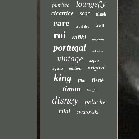
loungefly
pumbaa
cicatrice
scar
plush
rare
walt
sac à dos
roi
rafiki
magasin
portugal
collection
vintage
difficile
original
figure
édition
king
fierté
film
timon
limité
disney
peluche
mini
swarovski