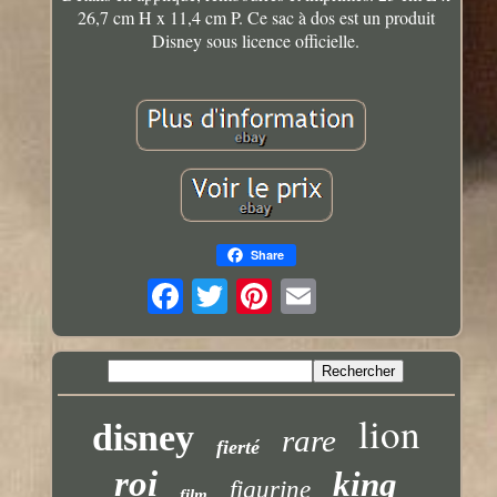
26,7 cm H x 11,4 cm P. Ce sac à dos est un produit
Disney sous licence officielle.
Share
lion
disney
rare
fierté
roi
king
figurine
film