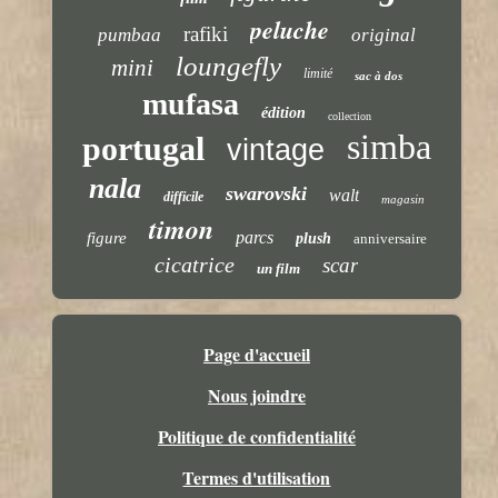
peluche
rafiki
pumbaa
original
loungefly
mini
limité
sac à dos
mufasa
édition
collection
simba
portugal
vintage
nala
swarovski
walt
difficile
magasin
timon
parcs
figure
plush
anniversaire
cicatrice
scar
un film
Page d'accueil
Nous joindre
Politique de confidentialité
Termes d'utilisation