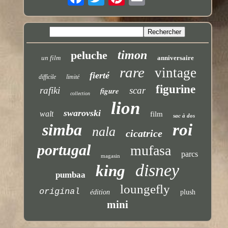
timon
peluche
un film
anniversaire
rare
vintage
fierté
difficile
limité
figurine
rafiki
scar
figure
collection
lion
swarovski
walt
film
sac à dos
simba
roi
nala
cicatrice
portugal
mufasa
parcs
magasin
disney
king
pumbaa
loungefly
original
édition
plush
mini