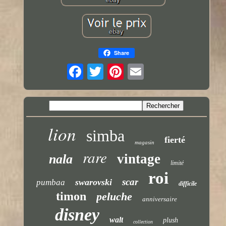
Share
lion
simba
fierté
magasin
rare
vintage
nala
limité
roi
scar
swarovski
pumbaa
difficile
timon
peluche
anniversaire
disney
walt
plush
collection