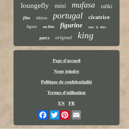
mufasa
loungefly
mini
rafiki
portugal
cicatrice
film
édition
figurine
figure
un film
sac à dos
king
original
parcs
Page d'accueil
Nous joindre
Politique de confidentialité
Termes d'utilisation
EN
FR
Twitter