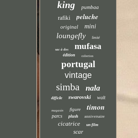
king
pumbaa
peluche
rafiki
mini
original
loungefly
limité
mufasa
sac à dos
édition
collection
portugal
vintage
simba
nala
swarovski
walt
difficile
timon
figure
magasin
parcs
plush
anniversaire
cicatrice
un film
scar