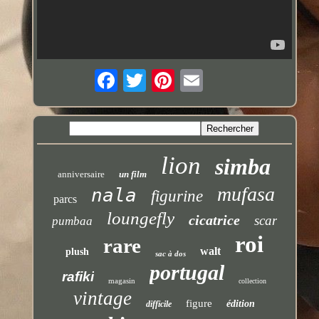
lion
simba
anniversaire
un film
mufasa
nala
figurine
parcs
loungefly
cicatrice
scar
pumbaa
roi
rare
walt
plush
sac à dos
portugal
rafiki
magasin
collection
vintage
figure
édition
difficile