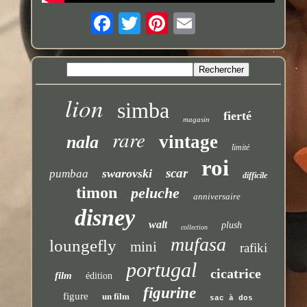
lion
simba
fierté
magasin
rare
vintage
nala
limité
roi
scar
swarovski
pumbaa
difficile
timon
peluche
anniversaire
disney
walt
plush
collection
mufasa
loungefly
mini
rafiki
portugal
cicatrice
film
édition
figurine
figure
un film
sac à dos