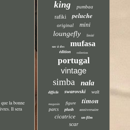
king
pumbaa
peluche
rafiki
mini
original
loungefly
limité
mufasa
sac à dos
édition
collection
portugal
vintage
simba
nala
swarovski
walt
difficile
timon
s que la bonne
figure
magasin
ivres. Il sera
parcs
plush
anniversaire
cicatrice
un film
scar