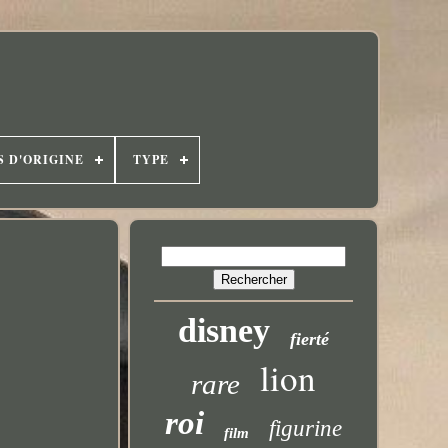
S D'ORIGINE
TYPE
disney
fierté
lion
rare
roi
figurine
film