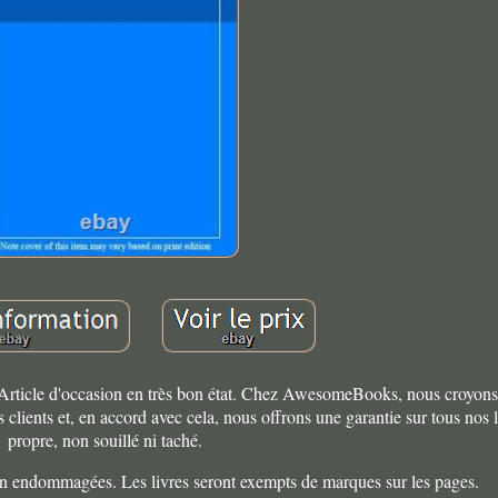
. Article d'occasion en très bon état. Chez AwesomeBooks, nous croyon
os clients et, en accord avec cela, nous offrons une garantie sur tous nos l
propre, non souillé ni taché.
non endommagées. Les livres seront exempts de marques sur les pages.