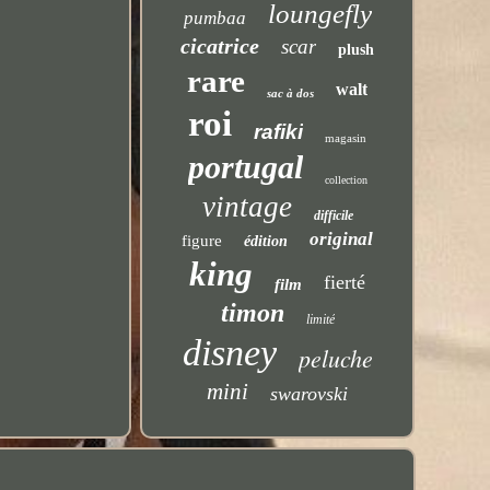
loungefly
pumbaa
cicatrice
scar
plush
rare
walt
sac à dos
roi
rafiki
magasin
portugal
collection
vintage
difficile
original
figure
édition
king
fierté
film
timon
limité
disney
peluche
mini
swarovski