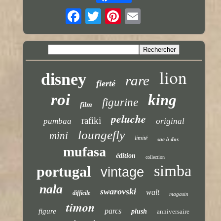
lion
disney
rare
fierté
roi
king
figurine
film
peluche
rafiki
pumbaa
original
loungefly
mini
limité
sac à dos
mufasa
édition
collection
simba
portugal
vintage
nala
swarovski
walt
difficile
magasin
timon
parcs
figure
plush
anniversaire