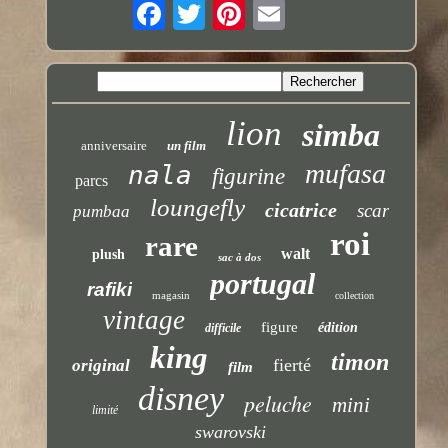
lion
simba
anniversaire
un film
mufasa
nala
figurine
parcs
loungefly
cicatrice
scar
pumbaa
roi
rare
walt
plush
sac à dos
portugal
rafiki
magasin
collection
vintage
figure
édition
difficile
king
timon
fierté
original
film
disney
peluche
mini
limité
swarovski