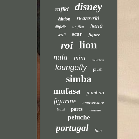
disney
rafiki
swarovski
édition
fierté
un film
difficile
scar
walt
figure
lion
roi
nala
mini
collection
loungefly
plush
simba
mufasa
pumbaa
figurine
anniversaire
parcs
limité
magasin
peluche
portugal
film