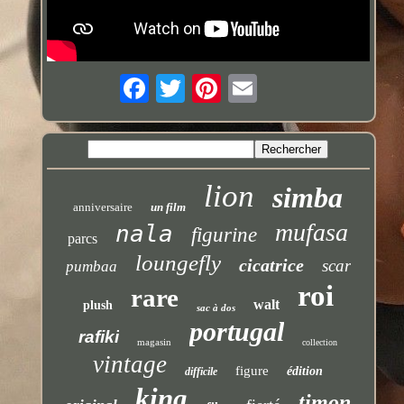
lion
simba
anniversaire
un film
mufasa
nala
figurine
parcs
loungefly
cicatrice
scar
pumbaa
roi
rare
walt
plush
sac à dos
portugal
rafiki
magasin
collection
vintage
figure
édition
difficile
king
timon