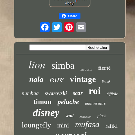
Share
lion
simba
fierté
magasin
rare
vintage
nala
limité
roi
scar
swarovski
pumbaa
difficile
timon
peluche
anniversaire
disney
walt
plush
collection
mufasa
loungefly
mini
rafiki