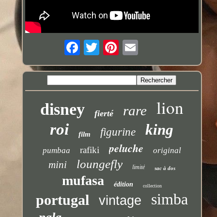
lion
disney
rare
fierté
roi
king
figurine
film
peluche
rafiki
pumbaa
original
loungefly
mini
limité
sac à dos
mufasa
édition
collection
simba
portugal
vintage