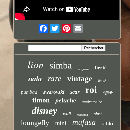
lion
simba
fierté
magasin
rare
vintage
nala
limité
roi
scar
swarovski
pumbaa
difficile
timon
peluche
anniversaire
disney
walt
plush
collection
mufasa
loungefly
mini
rafiki