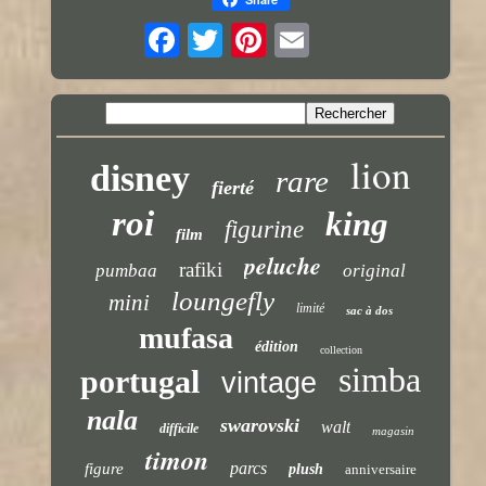
lion
disney
rare
fierté
roi
king
figurine
film
peluche
rafiki
pumbaa
original
loungefly
mini
limité
sac à dos
mufasa
édition
collection
simba
portugal
vintage
nala
swarovski
walt
difficile
magasin
timon
parcs
figure
plush
anniversaire