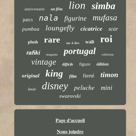
lion
simba
anniversaire
un film
mufasa
nala
figurine
parcs
loungefly
cicatrice
scar
pumbaa
roi
rare
walt
plush
sac à dos
portugal
rafiki
magasin
collection
vintage
figure
édition
difficile
king
timon
fierté
original
film
disney
peluche
mini
limité
swarovski
Page d'accueil
Nous joindre