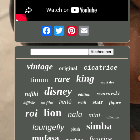
vintage
cicatrice
original
king
rare
timon
sac à dos
disney
swarovski
rafiki
édition
scar
fierté
walt
figure
un film
difficile
lion
roi
nala
mini
collection
simba
loungefly
plush
mufasa
figurine
pumbaa