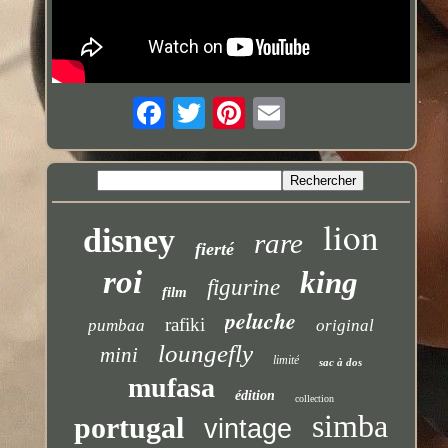
lion
disney
rare
fierté
roi
king
figurine
film
peluche
rafiki
pumbaa
original
loungefly
mini
limité
sac à dos
mufasa
édition
collection
simba
portugal
vintage