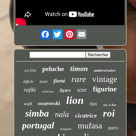
timon
peluche
un film
anniversaire
rare
vintage
fierté
difficile
limité
figurine
rafiki
scar
figure
collection
lion
swarovski
walt
film
sac à dos
simba
roi
nala
cicatrice
portugal
mufasa
parcs
magasin