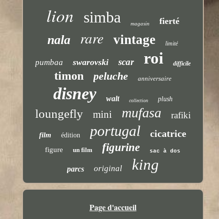
lion
simba
fierté
magasin
rare
vintage
nala
limité
roi
scar
swarovski
pumbaa
difficile
timon
peluche
anniversaire
disney
walt
plush
collection
mufasa
loungefly
mini
rafiki
portugal
cicatrice
film
édition
figurine
figure
un film
sac à dos
king
original
parcs
Page d'accueil