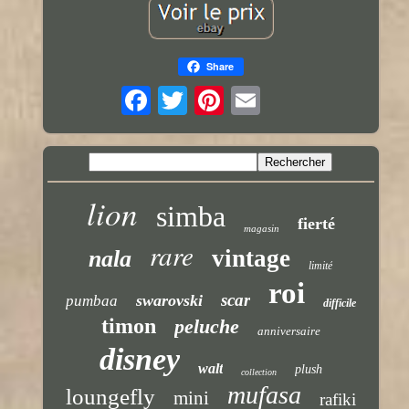
Share
lion
simba
fierté
magasin
rare
vintage
nala
limité
roi
scar
swarovski
pumbaa
difficile
timon
peluche
anniversaire
disney
walt
plush
collection
mufasa
loungefly
mini
rafiki