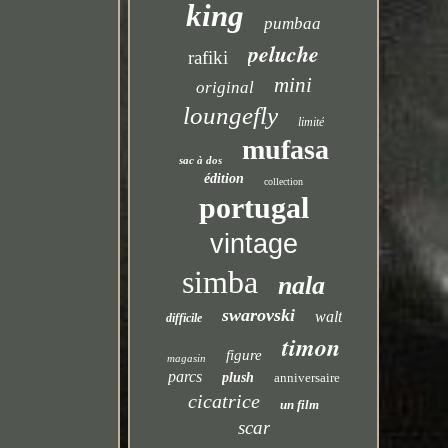
king
pumbaa
peluche
rafiki
mini
original
loungefly
limité
mufasa
sac à dos
édition
collection
portugal
vintage
simba
nala
swarovski
walt
difficile
timon
figure
magasin
parcs
plush
anniversaire
cicatrice
un film
scar