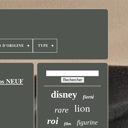
S D'ORIGINE
TYPE
dos NEUF
disney
fierté
lion
rare
roi
figurine
film