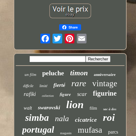
Share
timon
peluche
un film
anniversaire
rare
vintage
fierté
difficile
limité
figurine
rafiki
scar
figure
collection
lion
swarovski
walt
film
sac à dos
simba
roi
nala
cicatrice
portugal
mufasa
parcs
magasin