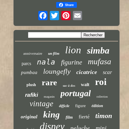
Share
lion
simba
anniversaire
un film
mufasa
nala
figurine
parcs
loungefly
cicatrice
scar
pumbaa
roi
rare
walt
plush
sac à dos
portugal
rafiki
magasin
collection
vintage
figure
édition
difficile
king
timon
fierté
original
film
disney
peluche
mini