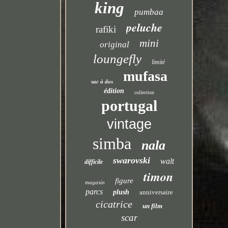
king
pumbaa
peluche
rafiki
mini
original
loungefly
limité
mufasa
sac à dos
édition
collection
portugal
vintage
simba
nala
swarovski
walt
difficile
timon
figure
magasin
parcs
plush
anniversaire
cicatrice
un film
scar