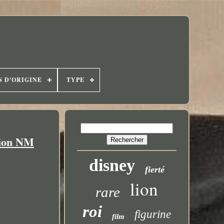
S D'ORIGINE
TYPE
Lion NM
disney
fierté
lion
rare
roi
figurine
film