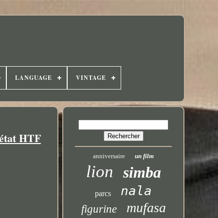
LANGUAGE
VINTAGE
 état HTF
anniversaire
un film
lion
simba
nala
parcs
mufasa
figurine