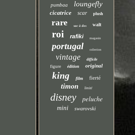
loungefly
pumbaa
cicatrice
scar
plush
rare
walt
sac à dos
roi
rafiki
magasin
portugal
collection
vintage
difficile
original
figure
édition
king
fierté
film
timon
limité
disney
peluche
mini
swarovski