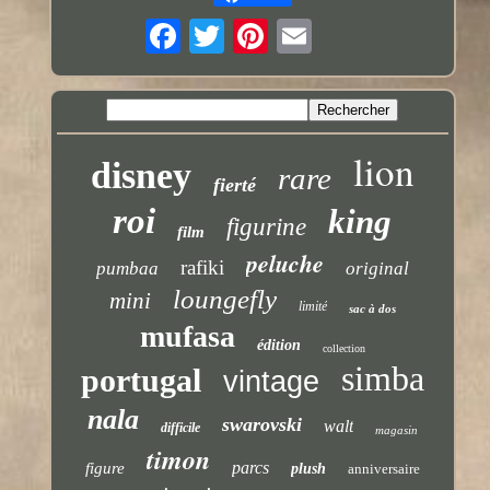
lion
disney
rare
fierté
roi
king
figurine
film
peluche
rafiki
pumbaa
original
loungefly
mini
limité
sac à dos
mufasa
édition
collection
simba
portugal
vintage
nala
swarovski
walt
difficile
magasin
timon
parcs
figure
plush
anniversaire