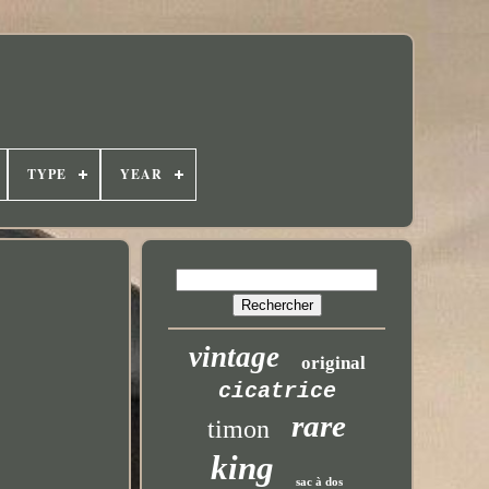
TYPE
YEAR
vintage
original
cicatrice
rare
timon
king
sac à dos