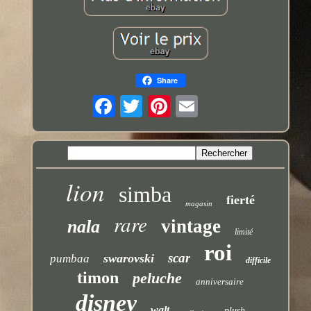
Share
lion
simba
fierté
magasin
rare
vintage
nala
limité
roi
scar
swarovski
pumbaa
difficile
timon
peluche
anniversaire
disney
walt
plush