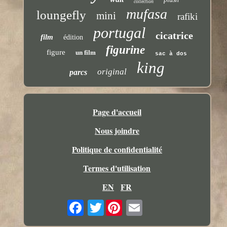
collection
mufasa
loungefly
mini
rafiki
portugal
cicatrice
film
édition
figurine
figure
un film
sac à dos
king
original
parcs
Page d'accueil
Nous joindre
Politique de confidentialité
Termes d'utilisation
EN
FR
Twitter