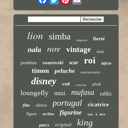
lion
simba
fierté
magasin
rare
vintage
nala
limité
roi
scar
swarovski
pumbaa
difficile
timon
peluche
anniversaire
disney
walt
plush
collection
mufasa
loungefly
mini
rafiki
portugal
cicatrice
film
édition
figurine
figure
un film
sac à dos
king
original
parcs