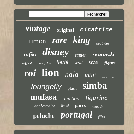
vintage
cicatrice
original
king
rare
timon
sac à dos
disney
swarovski
rafiki
édition
scar
fierté
walt
figure
un film
difficile
lion
roi
nala
mini
collection
simba
loungefly
plush
mufasa
figurine
pumbaa
parcs
anniversaire
limité
magasin
portugal
peluche
film