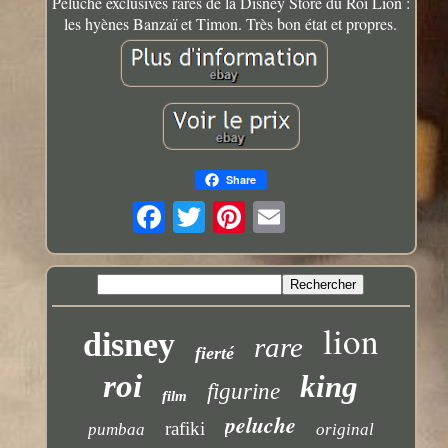
Peluche exclusives rares de la Disney Store du Roi Lion :
les hyènes Banzaï et Timon. Très bon état et propres.
Share
lion
disney
rare
fierté
roi
king
figurine
film
peluche
rafiki
pumbaa
original