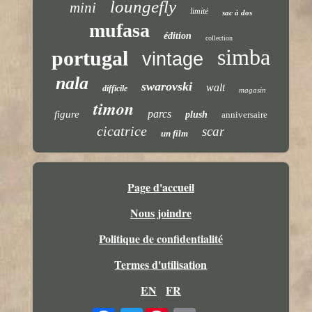
loungefly
mini
limité
sac à dos
mufasa
édition
collection
simba
portugal
vintage
nala
swarovski
walt
difficile
magasin
timon
parcs
figure
plush
anniversaire
cicatrice
scar
un film
Page d'accueil
Nous joindre
Politique de confidentialité
Termes d'utilisation
EN
FR