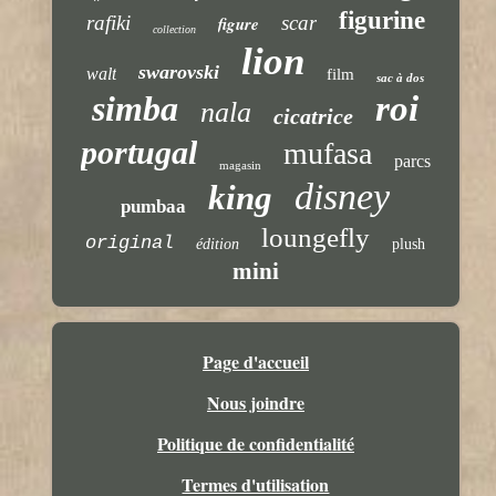
figurine
rafiki
scar
figure
collection
lion
swarovski
walt
film
sac à dos
simba
roi
nala
cicatrice
portugal
mufasa
parcs
magasin
disney
king
pumbaa
loungefly
original
édition
plush
mini
Page d'accueil
Nous joindre
Politique de confidentialité
Termes d'utilisation