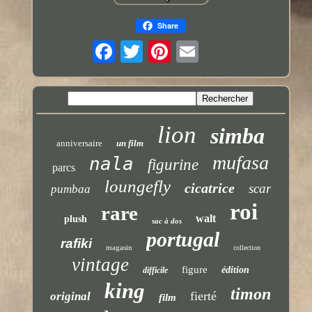
Share
lion
simba
anniversaire
un film
mufasa
nala
figurine
parcs
loungefly
cicatrice
scar
pumbaa
roi
rare
walt
plush
sac à dos
portugal
rafiki
magasin
collection
vintage
figure
édition
difficile
king
timon
fierté
original
film