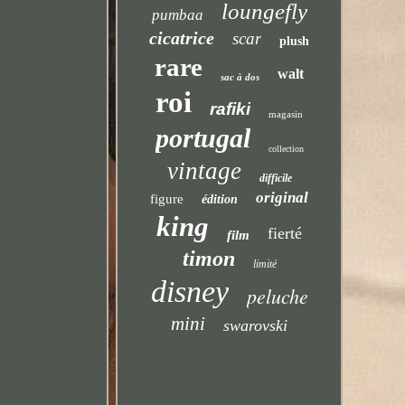
loungefly
pumbaa
cicatrice
scar
plush
rare
walt
sac à dos
roi
rafiki
magasin
portugal
collection
vintage
difficile
original
figure
édition
king
fierté
film
timon
limité
disney
peluche
mini
swarovski