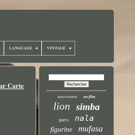
LANGUAGE
VINTAGE
ur Carte
anniversaire
un film
lion
simba
nala
parcs
mufasa
figurine