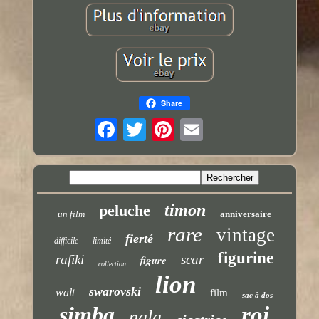
Share
timon
peluche
un film
anniversaire
rare
vintage
fierté
difficile
limité
figurine
rafiki
scar
figure
collection
lion
swarovski
walt
film
sac à dos
simba
roi
nala