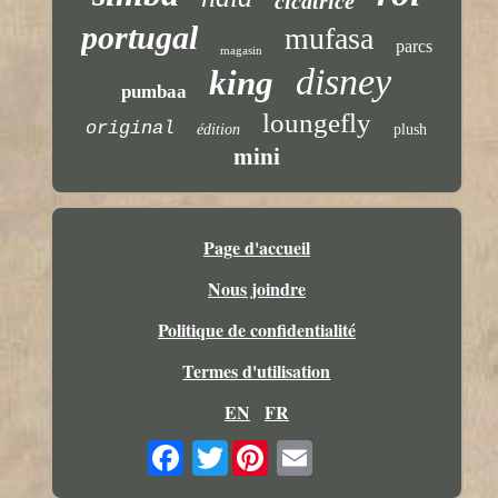
cicatrice
portugal
mufasa
parcs
magasin
disney
king
pumbaa
loungefly
original
édition
plush
mini
Page d'accueil
Nous joindre
Politique de confidentialité
Termes d'utilisation
EN
FR
Twitter