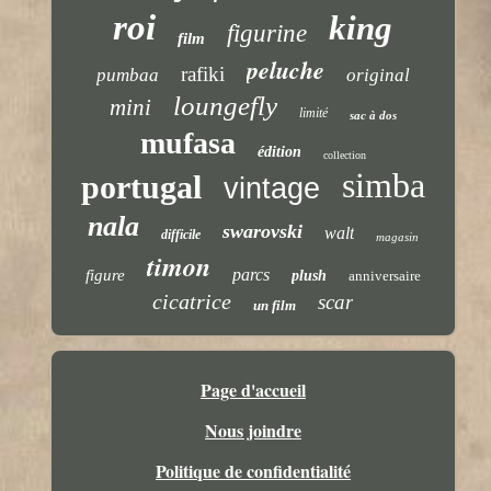
roi
king
figurine
film
peluche
rafiki
pumbaa
original
loungefly
mini
limité
sac à dos
mufasa
édition
collection
simba
portugal
vintage
nala
swarovski
walt
difficile
magasin
timon
parcs
figure
plush
anniversaire
cicatrice
scar
un film
Page d'accueil
Nous joindre
Politique de confidentialité