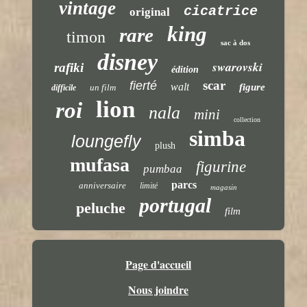
vintage
cicatrice
original
king
rare
timon
sac à dos
disney
swarovski
rafiki
édition
scar
fierté
walt
figure
un film
difficile
lion
roi
nala
mini
collection
simba
loungefly
plush
mufasa
figurine
pumbaa
parcs
anniversaire
limité
magasin
portugal
peluche
film
Page d'accueil
Nous joindre