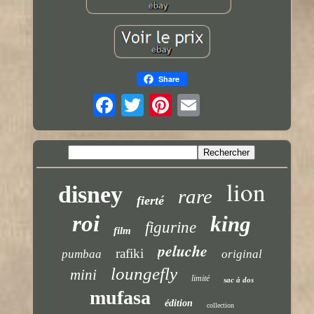
Share
lion
disney
rare
fierté
roi
king
figurine
film
peluche
rafiki
pumbaa
original
loungefly
mini
limité
sac à dos
mufasa
édition
collection