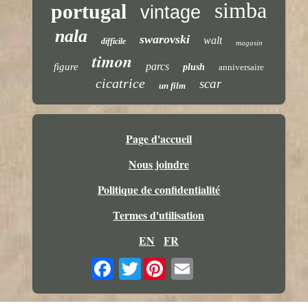
simba
portugal
vintage
nala
swarovski
walt
difficile
magasin
timon
parcs
figure
plush
anniversaire
cicatrice
scar
un film
Page d'accueil
Nous joindre
Politique de confidentialité
Termes d'utilisation
EN
FR
Twitter